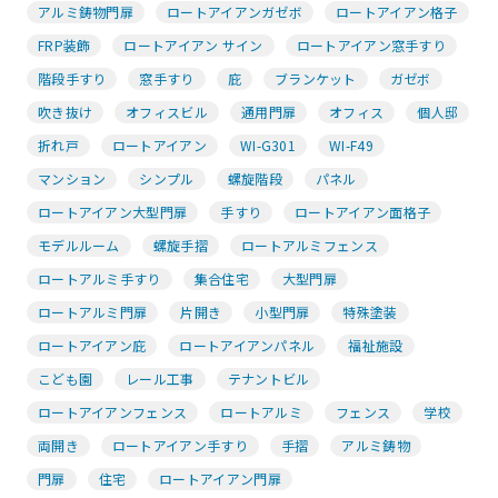
アルミ鋳物門扉
ロートアイアンガゼボ
ロートアイアン格子
FRP装飾
ロートアイアン サイン
ロートアイアン窓手すり
階段手すり
窓手すり
庇
ブランケット
ガゼボ
吹き抜け
オフィスビル
通用門扉
オフィス
個人邸
折れ戸
ロートアイアン
WI-G301
WI-F49
マンション
シンプル
螺旋階段
パネル
ロートアイアン大型門扉
手すり
ロートアイアン面格子
モデルルーム
螺旋手摺
ロートアルミフェンス
ロートアルミ手すり
集合住宅
大型門扉
ロートアルミ門扉
片開き
小型門扉
特殊塗装
ロートアイアン庇
ロートアイアンパネル
福祉施設
こども園
レール工事
テナントビル
ロートアイアンフェンス
ロートアルミ
フェンス
学校
両開き
ロートアイアン手すり
手摺
アルミ鋳物
門扉
住宅
ロートアイアン門扉