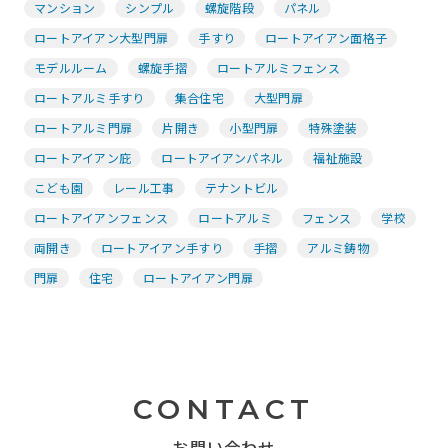
マンション
シンプル
螺旋階段
パネル
ロートアイアン大型門扉
手すり
ロートアイアン面格子
モデルルーム
螺旋手摺
ロートアルミフェンス
ロートアルミ手すり
集合住宅
大型門扉
ロートアルミ門扉
片開き
小型門扉
特殊塗装
ロートアイアン庇
ロートアイアンパネル
福祉施設
こども園
レール工事
テナントビル
ロートアイアンフェンス
ロートアルミ
フェンス
学校
両開き
ロートアイアン手すり
手摺
アルミ鋳物
門扉
住宅
ロートアイアン門扉
CONTACT
お問い合わせ