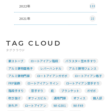
2022年
133
2021年
22
TAG CLOUD
タグクラウド
薪ストーブ
ロートアイアン階段
バラスター笠木手すり
アルミ鋳物面格子
レバーハンドル
アルミ鋳物フェンス
アルミ鋳物門扉
ロートアイアンガゼボ
ロートアイアン格子
FRP装飾
ロートアイアン サイン
ロートアイアン窓手すり
階段手すり
窓手すり
庇
ブランケット
ガゼボ
吹き抜け
オフィスビル
通用門扉
オフィス
個人邸
折れ戸
ロートアイアン
WI-G301
WI-F49