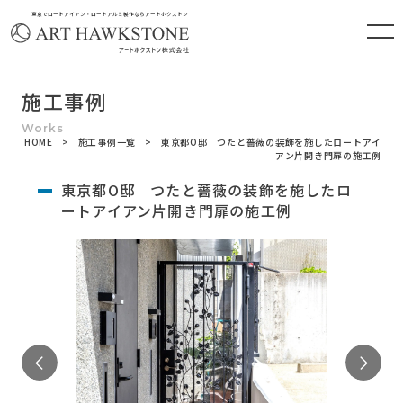
東京でロートアイアン・ロートアルミ製作ならアートホクストン
施工事例
HOME
施工事例一覧
東京都O邸 つたと薔薇の装飾を施したロートアイ
アン片開き門扉の施工例
東京都O邸 つたと薔薇の装飾を施したロ
ートアイアン片開き門扉の施工例
Previous
Ne