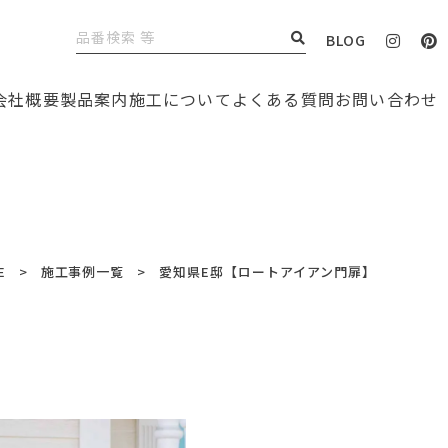
BLOG
会社概要
製品案内
施工について
よくある質問
お問い合わせ
E
施工事例一覧
愛知県E邸【ロートアイアン門扉】