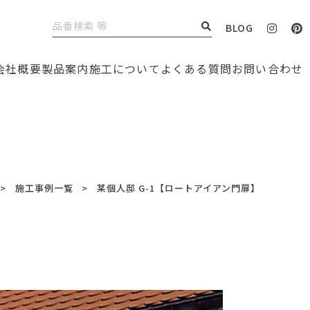
BLOG
会社概要
製品案内
施工について
よくある質問
お問い合わせ
施工事例一覧
某個人邸 G-1【ロートアイアン門扉】