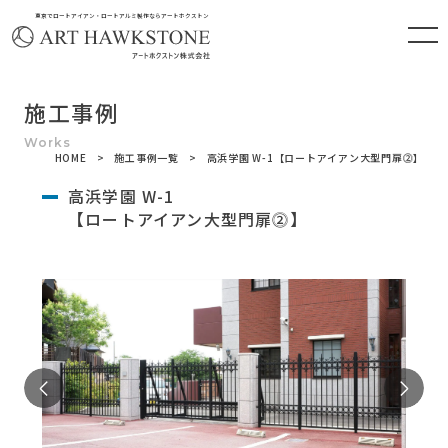
東京でロートアイアン・ロートアルミ製作ならアートホクストン
施工事例
HOME
施工事例一覧
高浜学園 W-1【ロートアイアン大型門扉⓶】
高浜学園 W-1
【ロートアイアン大型門扉⓶】
Previous
Ne