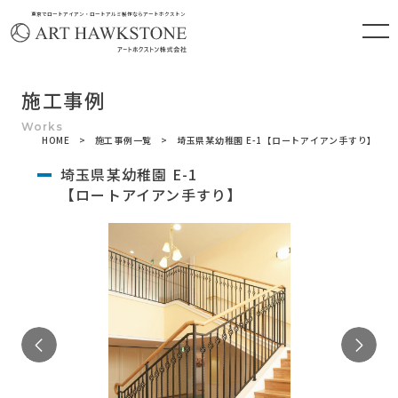
東京でロートアイアン・ロートアルミ製作ならアートホクストン
施工事例
HOME
施工事例一覧
埼玉県某幼稚園 E-1【ロートアイアン手すり】
埼玉県某幼稚園 E-1
【ロートアイアン手すり】
Previous
Ne