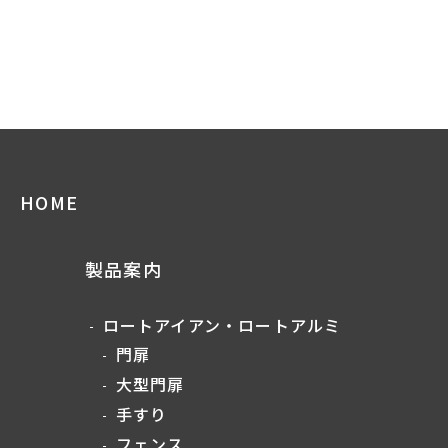
HOME
製品案内
ロートアイアン・ロートアルミ
門扉
大型門扉
手すり
フェンス