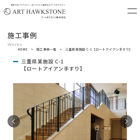
東京でロートアイアン・ロートアルミ製作ならアートホクストン
施工事例
HOME
施工事例一覧
三重県某施設 C-1【ロートアイアン手すり】
三重県某施設 C-1
【ロートアイアン手すり】
Previous
Ne