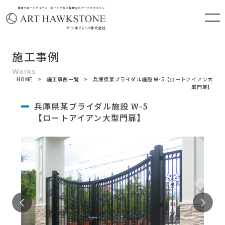
東京でロートアイアン・ロートアルミ製作ならアートホクストン
施工事例
HOME
施工事例一覧
兵庫県某ブライダル施設 W-5【ロートアイアン大
型門扉】
兵庫県某ブライダル施設 W-5
【ロートアイアン大型門扉】
Previous
Ne