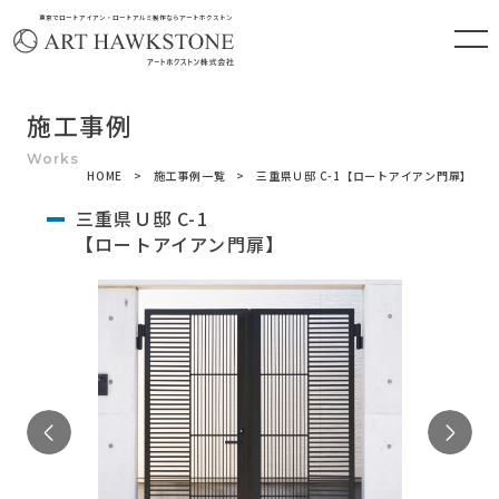
東京でロートアイアン・ロートアルミ製作ならアートホクストン
施工事例
HOME
施工事例一覧
三重県Ｕ邸 C-1【ロートアイアン門扉】
三重県Ｕ邸 C-1
【ロートアイアン門扉】
Previous
Ne