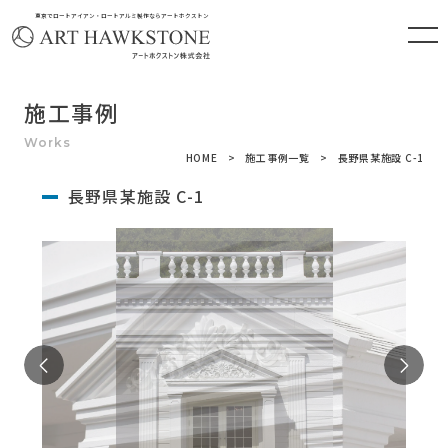
東京でロートアイアン・ロートアルミ製作ならアートホクストン
施工事例
HOME
施工事例一覧
長野県某施設 C-1
長野県某施設 C-1
Previous
Ne