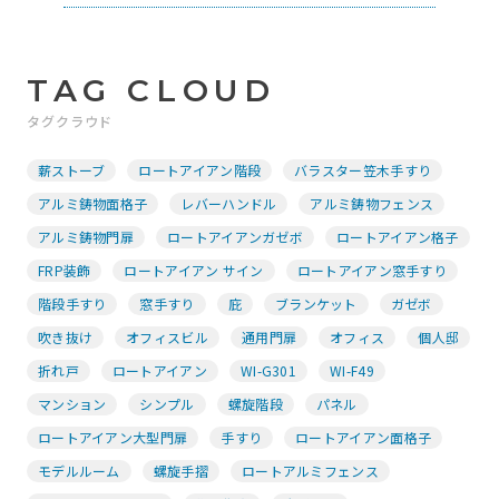
TAG CLOUD
タグクラウド
薪ストーブ
ロートアイアン階段
バラスター笠木手すり
アルミ鋳物面格子
レバーハンドル
アルミ鋳物フェンス
アルミ鋳物門扉
ロートアイアンガゼボ
ロートアイアン格子
FRP装飾
ロートアイアン サイン
ロートアイアン窓手すり
階段手すり
窓手すり
庇
ブランケット
ガゼボ
吹き抜け
オフィスビル
通用門扉
オフィス
個人邸
折れ戸
ロートアイアン
WI-G301
WI-F49
マンション
シンプル
螺旋階段
パネル
ロートアイアン大型門扉
手すり
ロートアイアン面格子
モデルルーム
螺旋手摺
ロートアルミフェンス