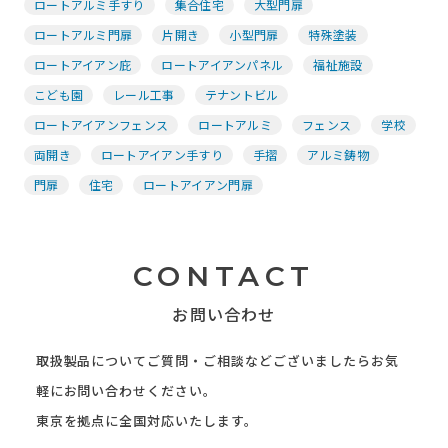
ロートアルミ手すり
集合住宅
大型門扉
ロートアルミ門扉
片開き
小型門扉
特殊塗装
ロートアイアン庇
ロートアイアンパネル
福祉施設
こども園
レール工事
テナントビル
ロートアイアンフェンス
ロートアルミ
フェンス
学校
両開き
ロートアイアン手すり
手摺
アルミ鋳物
門扉
住宅
ロートアイアン門扉
CONTACT
お問い合わせ
取扱製品についてご質問・ご相談などございましたらお気
軽にお問い合わせください。
東京を拠点に全国対応いたします。