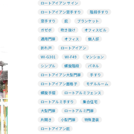
ロートアイアン サイン
ロートアイアン窓手すり
階段手すり
窓手すり
庇
ブランケット
ガゼボ
吹き抜け
オフィスビル
通用門扉
オフィス
個人邸
折れ戸
ロートアイアン
WI-G301
WI-F49
マンション
シンプル
螺旋階段
パネル
ロートアイアン大型門扉
手すり
ロートアイアン面格子
モデルルーム
螺旋手摺
ロートアルミフェンス
ロートアルミ手すり
集合住宅
大型門扉
ロートアルミ門扉
片開き
小型門扉
特殊塗装
ロートアイアン庇