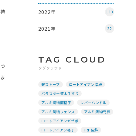
支持
2022年
133
2021年
22
TAG CLOUD
よう
タグクラウド
りま
薪ストーブ
ロートアイアン階段
バラスター笠木手すり
アルミ鋳物面格子
レバーハンドル
アルミ鋳物フェンス
アルミ鋳物門扉
ロートアイアンガゼボ
ロートアイアン格子
FRP装飾