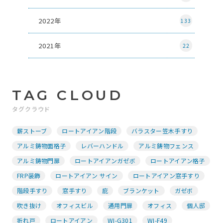
2022年
133
2021年
22
TAG CLOUD
タグクラウド
薪ストーブ
ロートアイアン階段
バラスター笠木手すり
アルミ鋳物面格子
レバーハンドル
アルミ鋳物フェンス
アルミ鋳物門扉
ロートアイアンガゼボ
ロートアイアン格子
FRP装飾
ロートアイアン サイン
ロートアイアン窓手すり
階段手すり
窓手すり
庇
ブランケット
ガゼボ
吹き抜け
オフィスビル
通用門扉
オフィス
個人邸
折れ戸
ロートアイアン
WI-G301
WI-F49