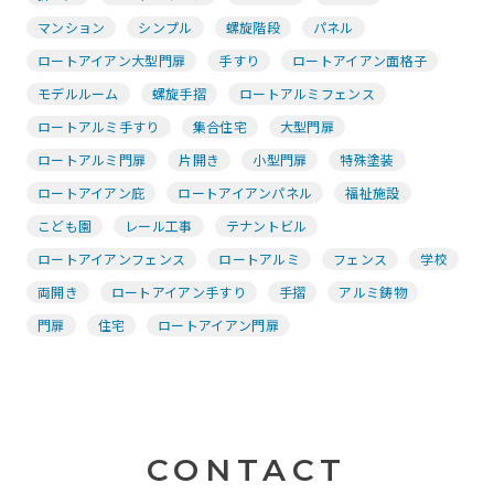
マンション
シンプル
螺旋階段
パネル
ロートアイアン大型門扉
手すり
ロートアイアン面格子
モデルルーム
螺旋手摺
ロートアルミフェンス
ロートアルミ手すり
集合住宅
大型門扉
ロートアルミ門扉
片開き
小型門扉
特殊塗装
ロートアイアン庇
ロートアイアンパネル
福祉施設
こども園
レール工事
テナントビル
ロートアイアンフェンス
ロートアルミ
フェンス
学校
両開き
ロートアイアン手すり
手摺
アルミ鋳物
門扉
住宅
ロートアイアン門扉
CONTACT