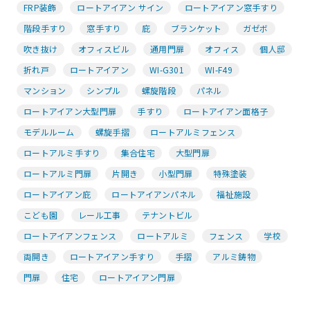
FRP装飾
ロートアイアン サイン
ロートアイアン窓手すり
階段手すり
窓手すり
庇
ブランケット
ガゼボ
吹き抜け
オフィスビル
通用門扉
オフィス
個人邸
折れ戸
ロートアイアン
WI-G301
WI-F49
マンション
シンプル
螺旋階段
パネル
ロートアイアン大型門扉
手すり
ロートアイアン面格子
モデルルーム
螺旋手摺
ロートアルミフェンス
ロートアルミ手すり
集合住宅
大型門扉
ロートアルミ門扉
片開き
小型門扉
特殊塗装
ロートアイアン庇
ロートアイアンパネル
福祉施設
こども園
レール工事
テナントビル
ロートアイアンフェンス
ロートアルミ
フェンス
学校
両開き
ロートアイアン手すり
手摺
アルミ鋳物
門扉
住宅
ロートアイアン門扉