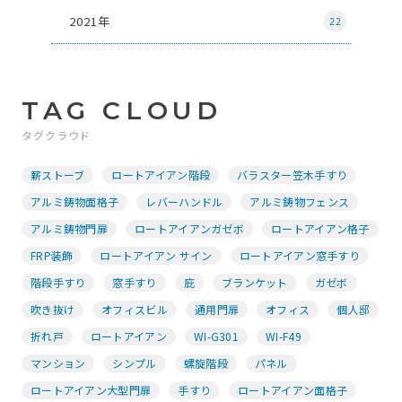
2021年
22
TAG CLOUD
タグクラウド
薪ストーブ
ロートアイアン階段
バラスター笠木手すり
アルミ鋳物面格子
レバーハンドル
アルミ鋳物フェンス
アルミ鋳物門扉
ロートアイアンガゼボ
ロートアイアン格子
FRP装飾
ロートアイアン サイン
ロートアイアン窓手すり
階段手すり
窓手すり
庇
ブランケット
ガゼボ
吹き抜け
オフィスビル
通用門扉
オフィス
個人邸
折れ戸
ロートアイアン
WI-G301
WI-F49
マンション
シンプル
螺旋階段
パネル
ロートアイアン大型門扉
手すり
ロートアイアン面格子