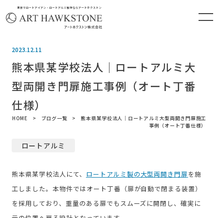
東京でロートアイアン・ロートアルミ製作ならアートホクストン
2023.12.11
熊本県某学校法人｜ロートアルミ大
型両開き門扉施工事例（オート丁番
仕様）
HOME
ブログ一覧
熊本県某学校法人｜ロートアルミ大型両開き門扉施工
事例（オート丁番仕様）
ロートアルミ
熊本県某学校法人にて、
ロートアルミ製の大型両開き門扉
を施
工しました。本物件ではオート丁番（扉が自動で閉まる装置）
を採用しており、重量のある扉でもスムーズに開閉し、確実に
元の位置へ戻る設計となっています。