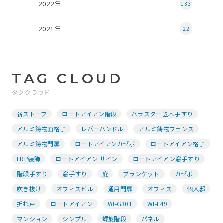
2022年
133
2021年
22
TAG CLOUD
タグクラウド
薪ストーブ
ロートアイアン階段
バラスター笠木手すり
アルミ鋳物面格子
レバーハンドル
アルミ鋳物フェンス
アルミ鋳物門扉
ロートアイアンガゼボ
ロートアイアン格子
FRP装飾
ロートアイアン サイン
ロートアイアン窓手すり
階段手すり
窓手すり
庇
ブランケット
ガゼボ
吹き抜け
オフィスビル
通用門扉
オフィス
個人邸
折れ戸
ロートアイアン
WI-G301
WI-F49
マンション
シンプル
螺旋階段
パネル