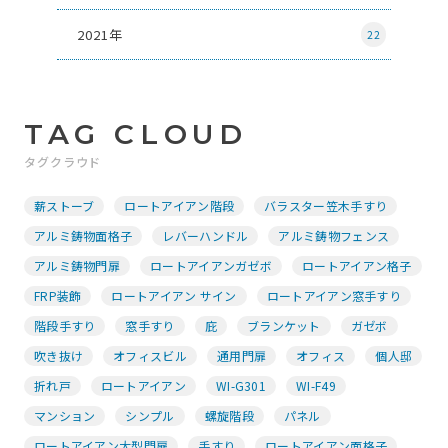
2021年
22
TAG CLOUD
タグクラウド
薪ストーブ
ロートアイアン階段
バラスター笠木手すり
アルミ鋳物面格子
レバーハンドル
アルミ鋳物フェンス
アルミ鋳物門扉
ロートアイアンガゼボ
ロートアイアン格子
FRP装飾
ロートアイアン サイン
ロートアイアン窓手すり
階段手すり
窓手すり
庇
ブランケット
ガゼボ
吹き抜け
オフィスビル
通用門扉
オフィス
個人邸
折れ戸
ロートアイアン
WI-G301
WI-F49
マンション
シンプル
螺旋階段
パネル
ロートアイアン大型門扉
手すり
ロートアイアン面格子