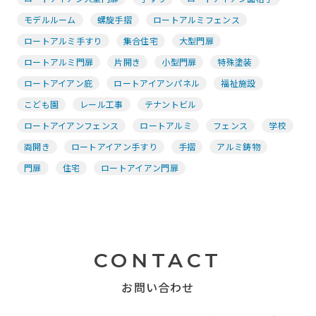
モデルルーム
螺旋手摺
ロートアルミフェンス
ロートアルミ手すり
集合住宅
大型門扉
ロートアルミ門扉
片開き
小型門扉
特殊塗装
ロートアイアン庇
ロートアイアンパネル
福祉施設
こども園
レール工事
テナントビル
ロートアイアンフェンス
ロートアルミ
フェンス
学校
両開き
ロートアイアン手すり
手摺
アルミ鋳物
門扉
住宅
ロートアイアン門扉
CONTACT
お問い合わせ