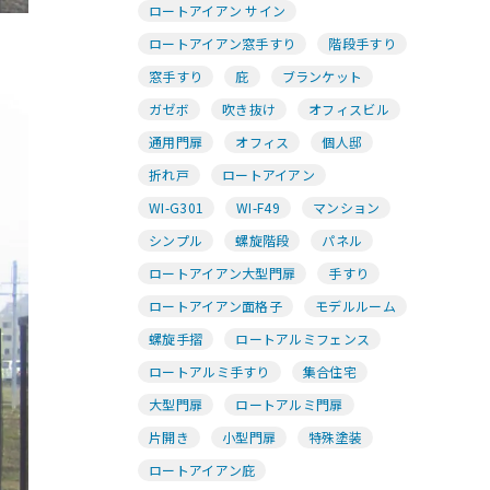
ロートアイアン サイン
ロートアイアン窓手すり
階段手すり
窓手すり
庇
ブランケット
ガゼボ
吹き抜け
オフィスビル
通用門扉
オフィス
個人邸
折れ戸
ロートアイアン
WI-G301
WI-F49
マンション
シンプル
螺旋階段
パネル
ロートアイアン大型門扉
手すり
ロートアイアン面格子
モデルルーム
螺旋手摺
ロートアルミフェンス
ロートアルミ手すり
集合住宅
大型門扉
ロートアルミ門扉
片開き
小型門扉
特殊塗装
ロートアイアン庇