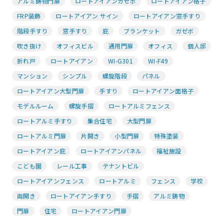
アルミ鋳物門扉
ロートアイアンガゼボ
ロートアイアン格子
FRP装飾
ロートアイアン サイン
ロートアイアン窓手すり
階段手すり
窓手すり
庇
ブランケット
ガゼボ
吹き抜け
オフィスビル
通用門扉
オフィス
個人邸
折れ戸
ロートアイアン
WI-G301
WI-F49
マンション
シンプル
螺旋階段
パネル
ロートアイアン大型門扉
手すり
ロートアイアン面格子
モデルルーム
螺旋手摺
ロートアルミフェンス
ロートアルミ手すり
集合住宅
大型門扉
ロートアルミ門扉
片開き
小型門扉
特殊塗装
ロートアイアン庇
ロートアイアンパネル
福祉施設
こども園
レール工事
テナントビル
ロートアイアンフェンス
ロートアルミ
フェンス
学校
両開き
ロートアイアン手すり
手摺
アルミ鋳物
門扉
住宅
ロートアイアン門扉