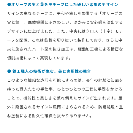
●オリーブの実と葉をモチーフにした優しい印象のデザイン
サインの主なモチーフは、平和や癒しを象徴する「オリーブの
実と葉」。医療機関にふさわしい、温かみと安心感を演出する
デザインに仕上げました。また、中央にはクロス（十字）モチ
ーフを配置。これは鉄板を切り抜いて製作しており、さらに中
央に施されたハート型の抜き加工は、旋盤加工機による精密な
切削技術によって実現しています。
● 鉄工職人の技術が生む、美と実用性の融合
このような繊細な造形を可能にするのは、長年の経験と知識を
持った職人たちの手仕事。ひとつひとつの工程に手間をかける
ことで、機能性と美しさを兼ね備えたサインが生まれます。屋
外に設置されるサインは風雨にさらされるため、防錆処理と重
ね塗装による耐久性確保も抜かりありません。