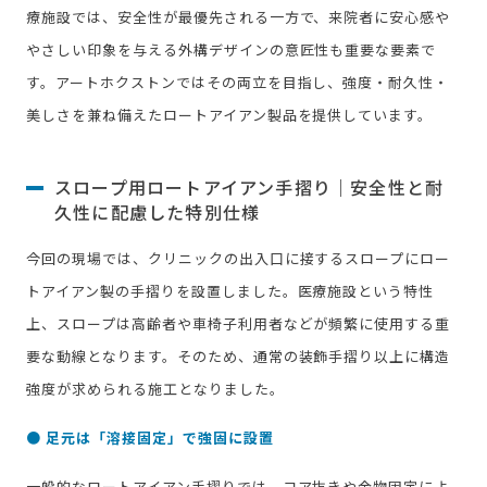
療施設では、安全性が最優先される一方で、来院者に安心感や
やさしい印象を与える外構デザインの意匠性も重要な要素で
す。アートホクストンではその両立を目指し、強度・耐久性・
美しさを兼ね備えたロートアイアン製品を提供しています。
スロープ用ロートアイアン手摺り｜安全性と耐
久性に配慮した特別仕様
今回の現場では、クリニックの出入口に接するスロープにロー
トアイアン製の手摺りを設置しました。医療施設という特性
上、スロープは高齢者や車椅子利用者などが頻繁に使用する重
要な動線となります。そのため、通常の装飾手摺り以上に構造
強度が求められる施工となりました。
● 足元は「溶接固定」で強固に設置
一般的なロートアイアン手摺りでは、コア抜きや金物固定によ